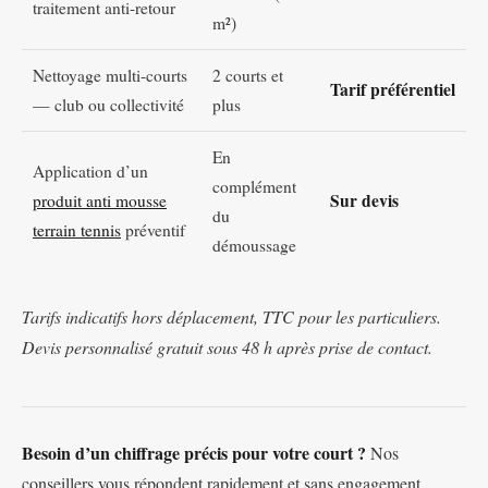
traitement anti-retour
m²)
Nettoyage multi-courts
2 courts et
Tarif préférentiel
— club ou collectivité
plus
En
Application d’un
complément
Sur devis
produit anti mousse
du
terrain tennis
préventif
démoussage
Tarifs indicatifs hors déplacement, TTC pour les particuliers.
Devis personnalisé gratuit sous 48 h après prise de contact.
Besoin d’un chiffrage précis pour votre court ?
Nos
conseillers vous répondent rapidement et sans engagement.